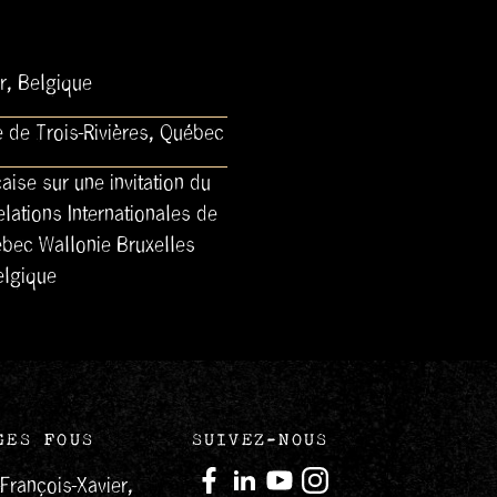
r, Belgique
e de Trois-Rivières, Québec
ise sur une invitation du
lations Internationales de
ébec Wallonie Bruxelles
elgique
GES FOUS
SUIVEZ-NOUS
-François-Xavier,