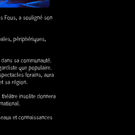
es Fous, a souligné son
nales, périphériques,
aît dans sa communauté.
-gardiste que populaire.
spectacles forains, aura
et sa région.
e théâtre insolite donnera
rnational.
éseaux et connaissances